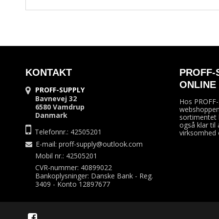
KONTAKT
PROFF-
ONLINE
PROFF-SUPPLY
Bavnevej 32
Hos PROFF-S
6580 Vamdrup
webshoppen
Danmark
sortimentet 
også klar til
Telefonnr.: 42505201
virksomhed o
E-mail
:
proff-supply@outlook.com
Mobil nr.: 42505201
CVR-nummer: 40899022
Bankoplysninger: Danske Bank - Reg.
3409 - Konto 12897677