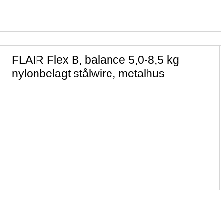
Jobsko uden sikkerhed
Sikkerhedsbriller
Skærende tilbehør
Vinterstøvler
Slibende tilbehør
Tilbehør til fodtøj
Håndværktøj
FLAIR Flex B, balance 5,0-8,5 kg
nylonbelagt stålwire, metalhus
Træsko
Måleudstyr
Hospitals- og plejefodtøj
Opmærkning
Strømper
Spændeværktøj
Skærende håndværktøj
Belysning
Arbejdsbelysning