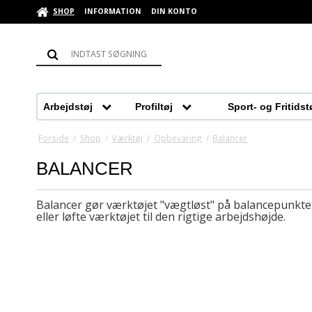
SHOP
INFORMATION
DIN KONTO
Arbejdstøj
Profiltøj
Sport- og Fritidst
Arbejdsbukser
Overtøj
Arbejdstrøjer
Poloshirts
Forside
/
Shop
/
Værktøj
/
Opbevaring
/
Balancer
Poloshirts
Sweatshirts
BALANCER
Arbejdsbukser med stretch
High-Vis trøjer
Skjorter
T-shirts
Klassiske arbejdsbukser
Poloshirts
Balancer gør værktøjet "vægtløst" på balancepunkte
eller løfte værktøjet til den rigtige arbejdshøjde.
Sweatshirts
Overtøj
High-Vis arbejdsbukser
Sweatshirts
Strik
Tasker og poser
Overalls
T-shirts
Bukser
Bukser
Arbejdsshorts
Arbejdsskjorter
Dame profiltøj
Kedeldragter
Fodtøj
Vinterbukser