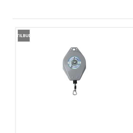
T-shirts
Logotryk
Baselayer
Tilbehør til arbejdsbukser
Arbejdsjakker
Undertøj
Tilbehør
Softshell-jakker
TILBUD
Vandtætte jakker
Bælter og seler
Vinterjakker
Huer og caps
Fleecejakker
Knæbeskyttelse
Regntøj
High-Vis-jakker
Dame Arbejdstøj
Termojakker
Børnetøj
Veste