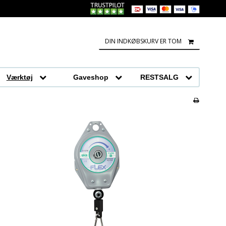
DIN INDKØBSKURV ER TOM
Værktøj
Gaveshop
RESTSALG
Tasker og poser
Restsalg fodtøj
r
Bolig
Restsalg beklædning
Beklædning
bukke og stilladser
værktøj