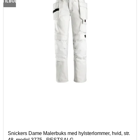
TILBUD
Snickers Dame Malerbuks med hylsterlommer, hvid, str.
48, model 3775 - RESTSALG