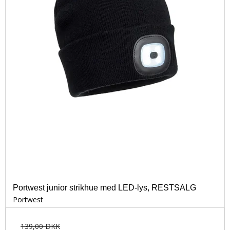
Skærende håndværktøj
T-shirts
Belysning
Arbejdsskjorter
Arbejdsbelysning
Kedeldragter
Håndlygter
Logotryk
Batterier
Undertøj
Stiger, bukke og stilladser
Tilbehør
Trykluftværktøj
Bælter og seler
Huer og caps
Knæbeskyttelse
Regntøj
Portwest junior strikhue med LED-lys, RESTSALG
Dame Arbejdstøj
Portwest
Børnetøj
139,00 DKK