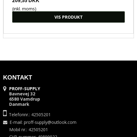
209,55 DKK
(inkl. moms)
VIS PRODUKT
KONTAKT
PROFF-SUPPLY
Bavnevej 32
6580 Vamdrup
Danmark
Telefonnr.: 42505201
E-mail
:
proff-supply@outlook.com
Mobil nr.: 42505201
CVR-nummer: 40899022