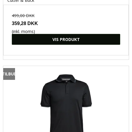
Cutter & Buck
Kokke- og serveringstøj
Bæredygtigt Arbejdstøj
499,00 DKK
Flammehæmmende arbejdstøj
359,28 DKK
(inkl. moms)
VIS PRODUKT
TILBUD