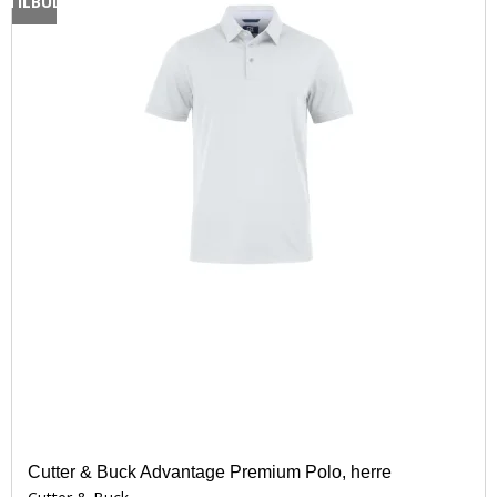
TILBUD
Skærende håndværktøj
T-shirts
Belysning
Arbejdsskjorter
Arbejdsbelysning
Kedeldragter
Håndlygter
Logotryk
Batterier
Undertøj
Stiger, bukke og stilladser
Tilbehør
Trykluftværktøj
Bælter og seler
Huer og caps
Knæbeskyttelse
Regntøj
Dame Arbejdstøj
Børnetøj
Cutter & Buck Advantage Premium Polo, herre