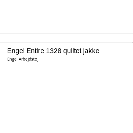
Jobsko uden sikkerhed
Sikkerhedsbriller
Skærende tilbehør
Vinterstøvler
Slibende tilbehør
Tilbehør til fodtøj
Håndværktøj
Træsko
Måleudstyr
Engel Entire 1328 quiltet jakke
Hospitals- og plejefodtøj
Opmærkning
Engel Arbejdstøj
Strømper
Spændeværktøj
Skærende håndværktøj
Belysning
Arbejdsbelysning