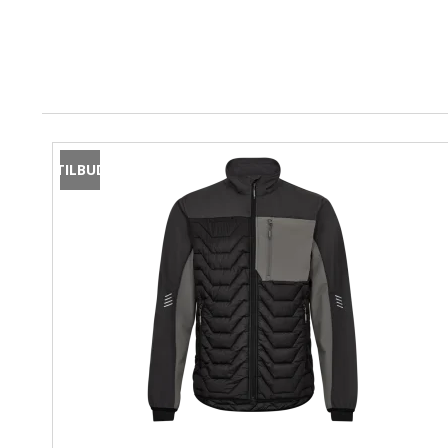
T-shirts
Logotryk
Baselayer
Tilbehør til arbejdsbukser
Arbejdsjakker
Undertøj
Tilbehør
Softshell-jakker
Vandtætte jakker
Bælter og seler
TILBUD
Vinterjakker
Huer og caps
Fleecejakker
Knæbeskyttelse
Regntøj
High-Vis-jakker
Dame Arbejdstøj
Termojakker
Børnetøj
Veste