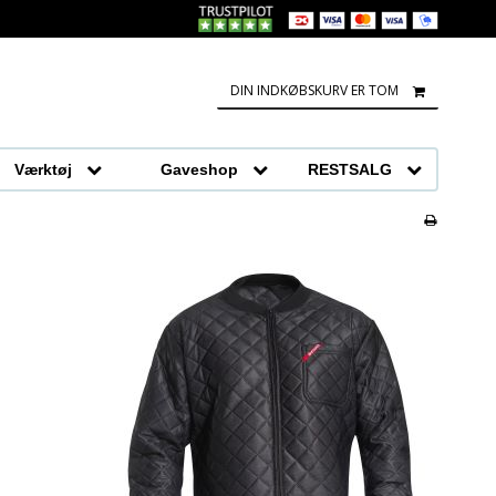
DIN INDKØBSKURV ER TOM
Værktøj
Gaveshop
RESTSALG
Tasker og poser
Restsalg fodtøj
r
Bolig
Restsalg beklædning
Beklædning
bukke og stilladser
værktøj