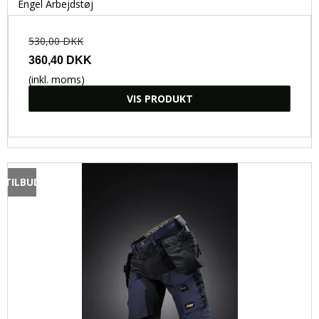
Kokke- og serveringstøj
Engel Arbejdstøj
Bæredygtigt Arbejdstøj
530,00 DKK
Flammehæmmende arbejdstøj
360,40 DKK
(inkl. moms)
VIS PRODUKT
TILBUD