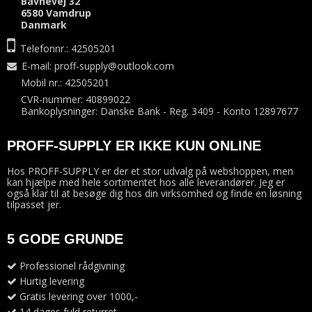
Bavnevej 32
6580 Vamdrup
Danmark
Telefonnr.: 42505201
E-mail
:
proff-supply@outlook.com
Mobil nr.: 42505201
CVR-nummer: 40899022
Bankoplysninger: Danske Bank - Reg. 3409 - Konto 12897677
PROFF-SUPPLY ER IKKE KUN ONLINE
Hos PROFF-SUPPLY er der et stor udvalg på webshoppen, men
kan hjælpe med hele sortimentet hos alle leverandører. Jeg er
også klar til at besøge dig hos din virksomhed og finde en løsning
tilpasset jer.
5 GODE GRUNDE
Professionel rådgivning
Hurtig levering
Gratis levering over 1000,-
14 dages fuld returret