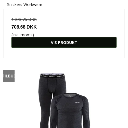
Kokke- og serveringstøj
Snickers Workwear
Bæredygtigt Arbejdstøj
1.073,75 DKK
Flammehæmmende arbejdstøj
708,68 DKK
(inkl. moms)
VIS PRODUKT
TILBUD